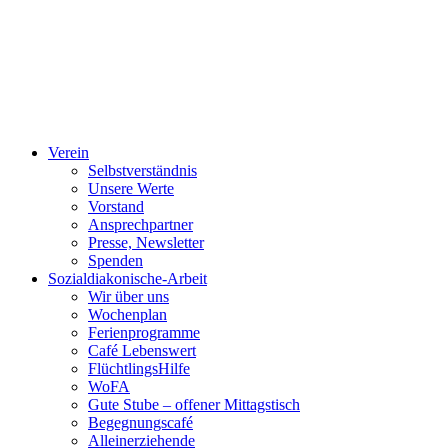
Verein
Selbstverständnis
Unsere Werte
Vorstand
Ansprechpartner
Presse, Newsletter
Spenden
Sozialdiakonische-Arbeit
Wir über uns
Wochenplan
Ferienprogramme
Café Lebenswert
FlüchtlingsHilfe
WoFA
Gute Stube – offener Mittagstisch
Begegnungscafé
Alleinerziehende