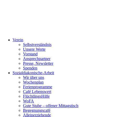
Verein
Selbstverständnis
Unsere Werte
Vorstand
Ansprechpartner
Presse, Newsletter
Spenden
Sozialdiakonische-Arbeit
Wir über uns
Wochenplan
Ferienprogramme
Café Lebenswert
FlüchtlingsHilfe
WoFA
Gute Stube – offener Mittagstisch
Begegnungscafé
Alleinerziehende